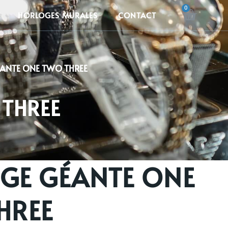
CART
HORLOGES MURALES
CONTACT
ANTE ONE TWO THREE
THREE
GE GÉANTE ONE
HREE