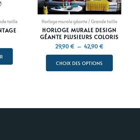
choisies
sur
la
de taille
Horloge murale géante / Grande taille
page
HORLOGE MURALE DESIGN
NTAGE
du
GÉANTE PLUSIEURS COLORIS
produit
29,90
€
–
42,90
€
ER
CHOIX DES OPTIONS