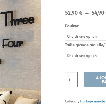
52,90
€
–
54,90
quantité
Couleur
de
Horloge
géante
Taille grande aiguille/ 
one
two
three
AJO
P
Alternative:
Category
Horloge murale 