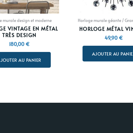
e murale design et moderne
Horloge murale géante / Gran
E VINTAGE EN MÉTAL
HORLOGE MÉTAL VI
TRÈS DESIGN
49,90
€
180,00
€
AJOUTER AU PANI
JOUTER AU PANIER