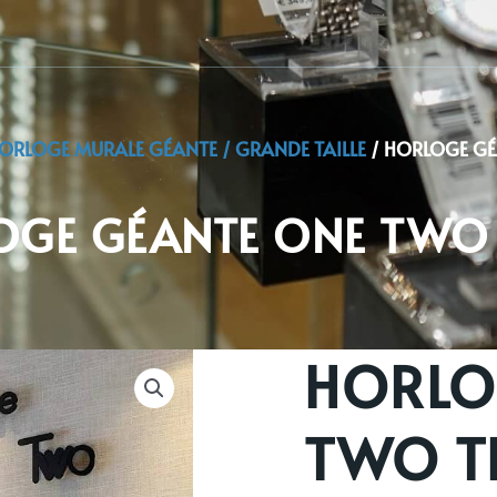
ORLOGE MURALE GÉANTE / GRANDE TAILLE
/ HORLOGE GÉ
OGE GÉANTE ONE TWO 
HORLO
TWO T