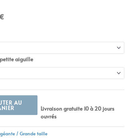
Plage
€
de
prix :
52,90 €
à
54,90 €
petite aiguille
UTER AU
ANIER
Livraison gratuite 10 à 20 jours
ouvrés
géante / Grande taille