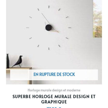
a
plusieurs
variations.
Les
options
peuvent
être
choisies
sur
la
page
du
EN RUPTURE DE STOCK
produit
Horloge murale design et moderne
SUPERBE HORLOGE MURALE DESIGN ET
GRAPHIQUE