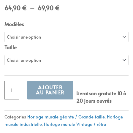
Plage
64,90
€
–
69,90
€
de
prix :
quantité
Modèles
64,90 €
de
à
Horloge
69,90 €
murale
Taille
vintage
métal,
chiffres
romains
AJOUTER
AU PANIER
Livraison gratuite 10 à
20 jours ouvrés
Alternative:
Categories
Horloge murale géante / Grande taille
,
Horloge
murale industrielle
,
Horloge murale Vintage / rétro