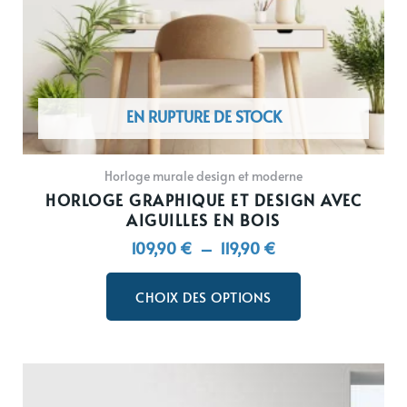
choisies
sur
la
page
du
EN RUPTURE DE STOCK
produit
Horloge murale design et moderne
HORLOGE GRAPHIQUE ET DESIGN AVEC
AIGUILLES EN BOIS
109,90
€
–
119,90
€
CHOIX DES OPTIONS
Ce
produit