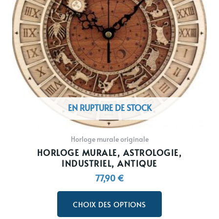
options
peuvent
être
choisies
sur
la
page
du
EN RUPTURE DE STOCK
produit
Horloge murale originale
HORLOGE MURALE, ASTROLOGIE,
INDUSTRIEL, ANTIQUE
77,90
€
CHOIX DES OPTIONS