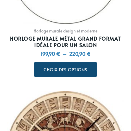
du
produit
Horloge murale design et moderne
HORLOGE MURALE MÉTAL GRAND FORMAT
IDÉALE POUR UN SALON
199,90
€
–
220,90
€
CHOIX DES OPTIONS
Ce
produit
a
plusieurs
variations.
Les