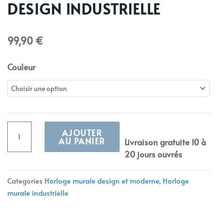
DESIGN INDUSTRIELLE
99,90
€
quantité
Couleur
de
Horloge
en
métal,
design
AJOUTER
industrielle
AU PANIER
Livraison gratuite 10 à
20 jours ouvrés
Alternative:
Categories
Horloge murale design et moderne
,
Horloge
murale industrielle