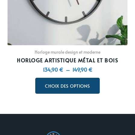
sur
la
page
du
produit
Horloge murale design et moderne
HORLOGE ARTISTIQUE MÉTAL ET BOIS
134,90
€
–
149,90
€
CHOIX DES OPTIONS