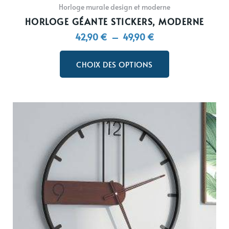
Horloge murale design et moderne
HORLOGE GÉANTE STICKERS, MODERNE
42,90
€
–
49,90
€
CHOIX DES OPTIONS
Plage
Ce
de
produit
prix :
a
134,90 €
plusieurs
à
variations.
149,90 €
Les
options
peuvent
être
choisies