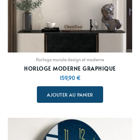
Horloge murale design et moderne
HORLOGE MODERNE GRAPHIQUE
159,90
€
AJOUTER AU PANIER
Plage
Ce
de
produit
prix :
a