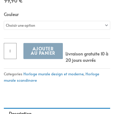
99,90
€
quantité
Couleur
de
Horloge
minimaliste
déco
grise
AJOUTER
AU PANIER
Livraison gratuite 10 à
20 jours ouvrés
Alternative:
Categories
Horloge murale design et moderne
,
Horloge
murale scandinave
Description