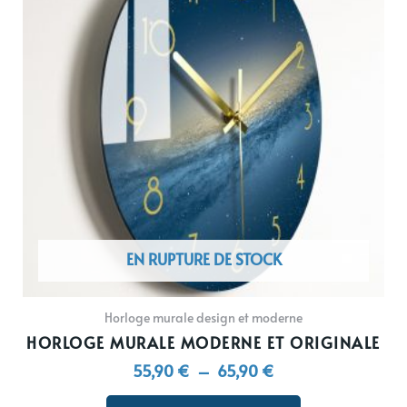
55,90 €
plusieurs
à
variations.
65,90 €
Les
options
peuvent
être
choisies
sur
la
page
du
EN RUPTURE DE STOCK
produit
Horloge murale design et moderne
HORLOGE MURALE MODERNE ET ORIGINALE
55,90
€
–
65,90
€