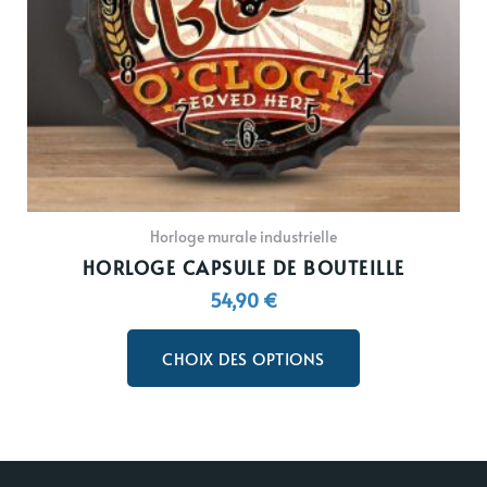
être
choisies
sur
la
page
du
produit
Horloge murale industrielle
HORLOGE CAPSULE DE BOUTEILLE
54,90
€
CHOIX DES OPTIONS