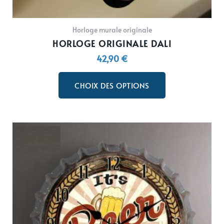
Horloge murale originale
HORLOGE ORIGINALE DALI
42,90
€
CHOIX DES OPTIONS
Ce
produit
a
plusieurs
variations.
Les
options
peuvent