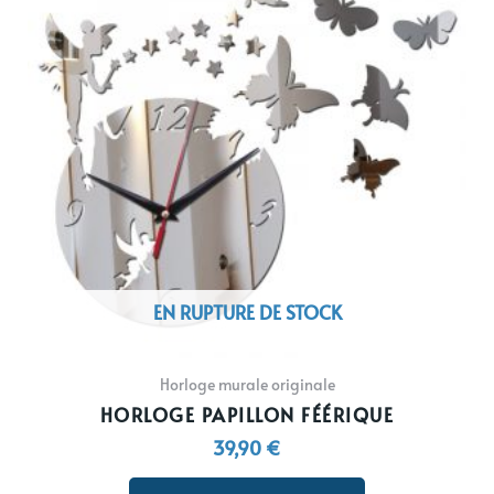
plusieurs
variations.
Les
options
peuvent
être
choisies
sur
la
page
du
EN RUPTURE DE STOCK
produit
Horloge murale originale
HORLOGE PAPILLON FÉÉRIQUE
39,90
€