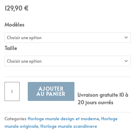
129,90
€
quantité
Modèles
de
Horloge
murale
Taille
dorée,
géométrique
AJOUTER
AU PANIER
Livraison gratuite 10 à
20 jours ouvrés
Alternative:
Categories
Horloge murale design et moderne
,
Horloge
murale originale
,
Horloge murale scandinave