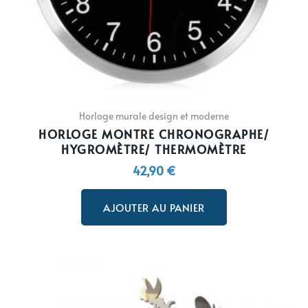
Horloge murale design et moderne
HORLOGE MONTRE CHRONOGRAPHE/
HYGROMÈTRE/ THERMOMÈTRE
42,90
€
AJOUTER AU PANIER
Ce
produit
a