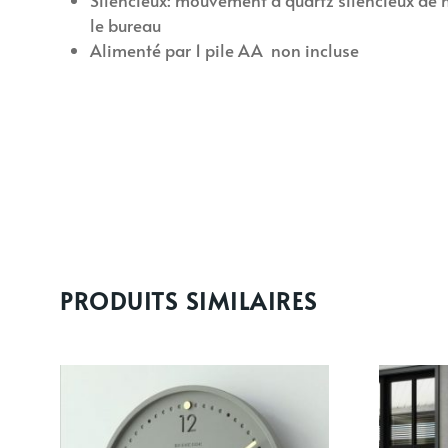
Silencieux: mouvement à quartz silencieux de hau
le bureau
Alimenté par 1 pile AA non incluse
PRODUITS SIMILAIRES
Ce
produit
a