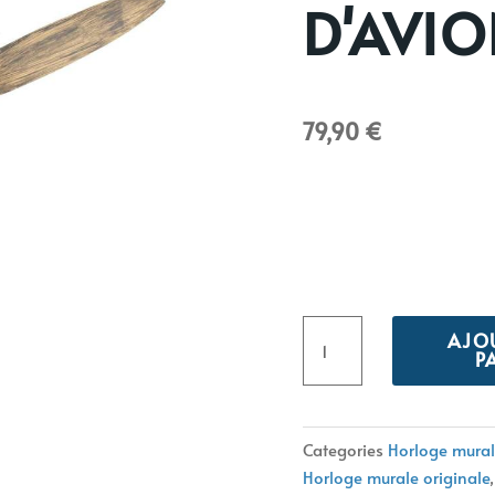
D'AVI
79,90
€
quantité
Alternative:
AJO
de
P
Horloge
vintage
industrielle
Categories
Horloge mural
hélice
Horloge murale originale
d'avion