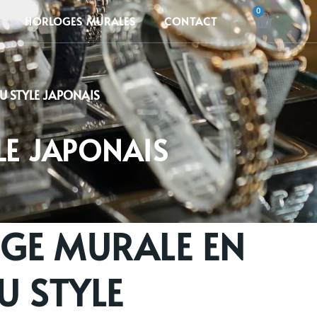
CART
HORLOGES MURALES
CONTACT
U STYLE JAPONAIS
LE JAPONAIS
GE MURALE EN
U STYLE