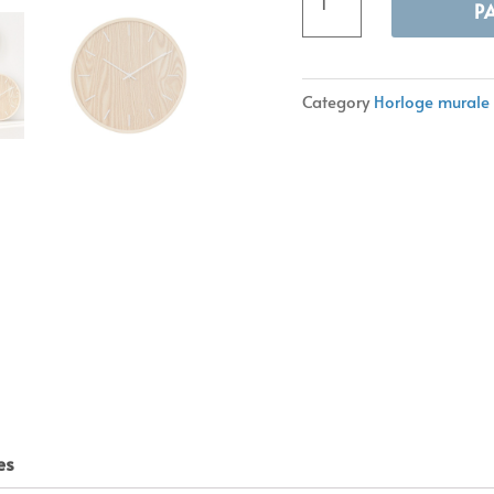
P
style
japonais
Alternative:
Category
Horloge murale 
es