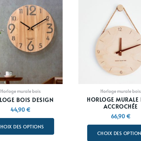
Ce
produit
a
plusieurs
variations.
Les
options
peuvent
être
choisies
sur
la
Horloge murale bois
Horloge murale bois
page
HORLOGE MURALE 
LOGE BOIS DESIGN
du
ACCROCHÉE
44,90
€
produit
66,90
€
HOIX DES OPTIONS
CHOIX DES OPTIO