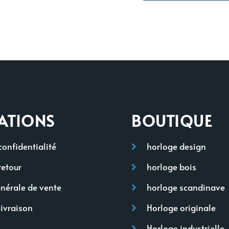
ATIONS
BOUTIQUE
confidentialité
horloge design
retour
horloge bois
nérale de vente
horloge scandinave
livraison
Horloge originale
Horloge industrielle