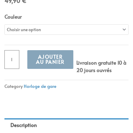
49,90
€
quantité
Couleur
de
Horloge
de
Gare
industrielle
AJOUTER
New
AU PANIER
Livraison gratuite 10 à
York
20 jours ouvrés
Alternative:
Category
Horloge de gare
Description