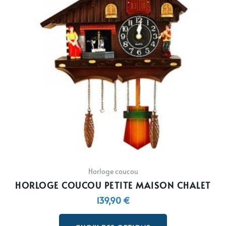
plusieurs
variations.
Les
options
peuvent
être
choisies
sur
la
page
du
produit
Horloge coucou
HORLOGE COUCOU PETITE MAISON CHALET
139,90
€