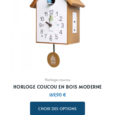
variations.
Les
options
peuvent
être
choisies
sur
la
page
du
produit
Horloge coucou
HORLOGE COUCOU EN BOIS MODERNE
169,90
€
CHOIX DES OPTIONS