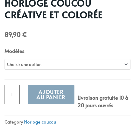
HORLOGE COUCOU
CRÉATIVE ET COLORÉE
89,90
€
quantité
Modèles
de
Horloge
coucou
créative
et
AJOUTER
colorée
AU PANIER
Livraison gratuite 10 à
20 jours ouvrés
Alternative:
Category
Horloge coucou