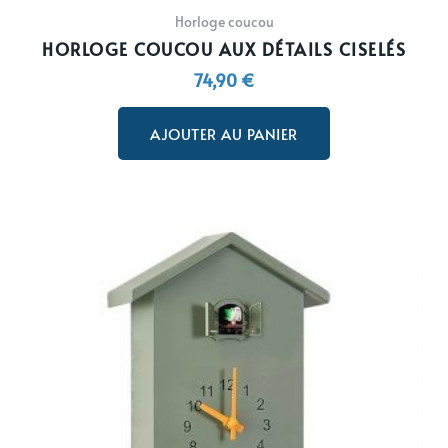
Horloge coucou
HORLOGE COUCOU AUX DÉTAILS CISELÉS
74,90
€
AJOUTER AU PANIER
Ce
produit
a
plusieurs
variations.
Les
options
peuvent
être
choisies