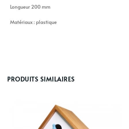
Longueur 200 mm
Matériaux : plastique
PRODUITS SIMILAIRES
Ce
produit
a
plusieurs