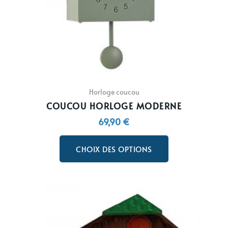
sur
la
page
du
produit
Horloge coucou
COUCOU HORLOGE MODERNE
69,90
€
CHOIX DES OPTIONS
Ce
produit
a